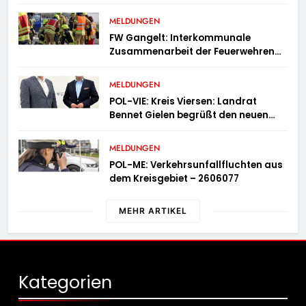
MELDUNGEN
FW Gangelt: Interkommunale
Zusammenarbeit der Feuerwehren
der Gemeinden Selfkant und
Gangelt
MELDUNGEN
POL-VIE: Kreis Viersen: Landrat
Bennet Gielen begrüßt den neuen
Leiter der Kriminalpolizei
MELDUNGEN
POL-ME: Verkehrsunfallfluchten aus
dem Kreisgebiet – 2606077
MEHR ARTIKEL
Kategorien