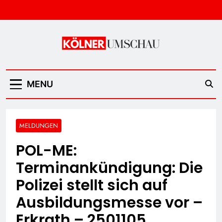
Skip
to
content
Kölner Umschau
MENU
MELDUNGEN
POL-ME:
Terminankündigung: Die
Polizei stellt sich auf
Ausbildungsmesse vor –
Erkrath – 2501105