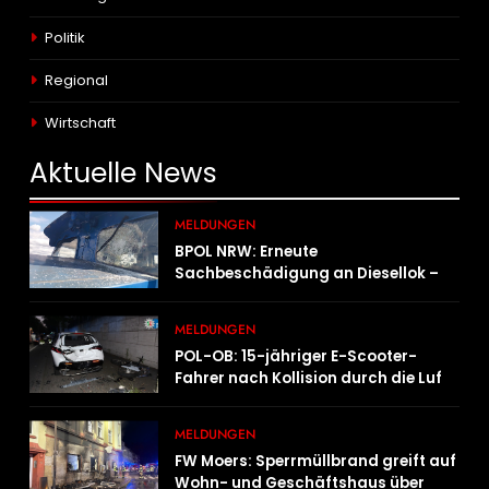
Politik
Regional
Wirtschaft
Aktuelle
News
MELDUNGEN
BPOL NRW: Erneute
Sachbeschädigung an Diesellok –
Bundespolizei sucht Zeugen
MELDUNGEN
POL-OB: 15-jähriger E-Scooter-
Fahrer nach Kollision durch die Luft
geschleudert – schwer verletzt
MELDUNGEN
FW Moers: Sperrmüllbrand greift auf
Wohn- und Geschäftshaus über