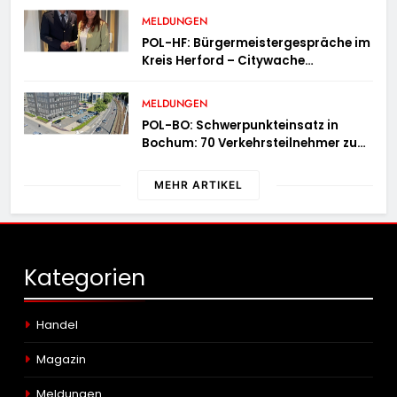
MELDUNGEN
POL-HF: Bürgermeistergespräche im
Kreis Herford – Citywache
erfoglreiches Beispiel der
Zusammenarbeit in Herford
MELDUNGEN
POL-BO: Schwerpunkteinsatz in
Bochum: 70 Verkehrsteilnehmer zu
schnell unterwegs
MEHR ARTIKEL
Kategorien
Handel
Magazin
Meldungen