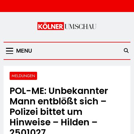
Skip
to
content
Kölner Umschau
MENU
MELDUNGEN
POL-ME: Unbekannter
Mann entblößt sich –
Polizei bittet um
Hinweise – Hilden –
2501027