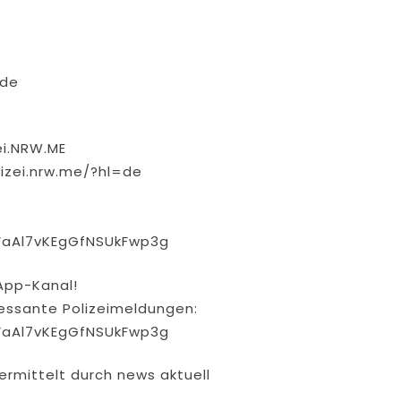
.de
ei.NRW.ME
izei.nrw.me/?hl=de
VaAl7vKEgGfNSUkFwp3g
App-Kanal!
eressante Polizeimeldungen:
VaAl7vKEgGfNSUkFwp3g
ermittelt durch news aktuell