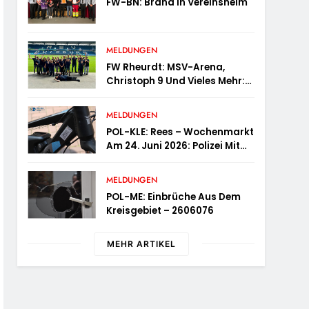
FW-BN: Brand In Vereinsheim
MELDUNGEN
FW Rheurdt: MSV-Arena,
Christoph 9 Und Vieles Mehr:
Wochenendausflug Der
Jugendfeuerwehr
MELDUNGEN
Schaephuysen
POL-KLE: Rees – Wochenmarkt
Am 24. Juni 2026: Polizei Mit
Informationsstand Vertreten,
Fahrradcodierung Möglich
MELDUNGEN
POL-ME: Einbrüche Aus Dem
Kreisgebiet – 2606076
MEHR ARTIKEL