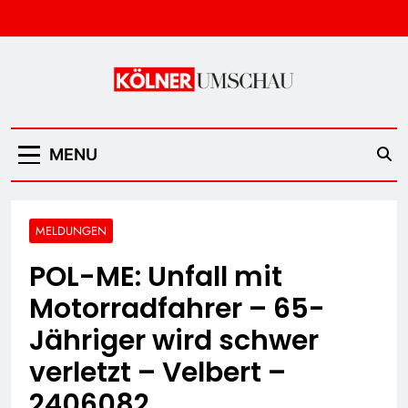
Skip
to
content
Kölner Umschau
MENU
MELDUNGEN
POL-ME: Unfall mit
Motorradfahrer – 65-
Jähriger wird schwer
verletzt – Velbert –
2406082