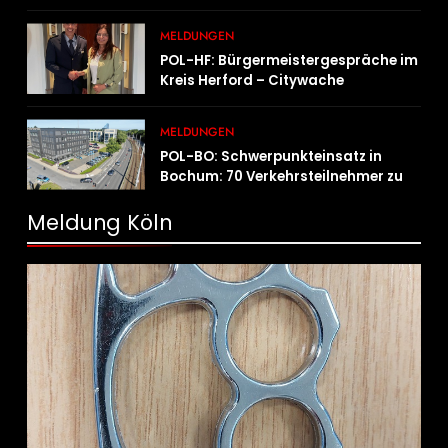
Sicherheitskontrolle fündig
MELDUNGEN
POL-HF: Bürgermeistergespräche im
Kreis Herford – Citywache
erfoglreiches Beispiel der
Zusammenarbeit in Herford
MELDUNGEN
POL-BO: Schwerpunkteinsatz in
Bochum: 70 Verkehrsteilnehmer zu
schnell unterwegs
Meldung Köln