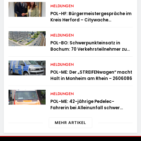
MELDUNGEN
POL-HF: Bürgermeistergespräche im
Kreis Herford – Citywache
erfoglreiches Beispiel der
Zusammenarbeit in Herford
MELDUNGEN
POL-BO: Schwerpunkteinsatz in
Bochum: 70 Verkehrsteilnehmer zu
schnell unterwegs
MELDUNGEN
POL-ME: Der „STREIFENwagen“ macht
Halt in Monheim am Rhein – 2606086
MELDUNGEN
POL-ME: 42-jährige Pedelec-
Fahrerin bei Alleinunfall schwer
verletzt – 2606083
MEHR ARTIKEL