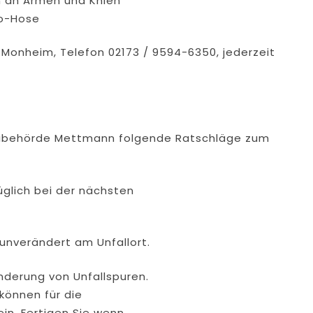
n an Armen und Knien
go-Hose
n Monheim, Telefon 02173 / 9594-6350, jederzeit
zeibehörde Mettmann folgende Ratschläge zum
üglich bei der nächsten
unverändert am Unfallort.
nderung von Unfallspuren.
 können für die
ein. Fertigen Sie wenn