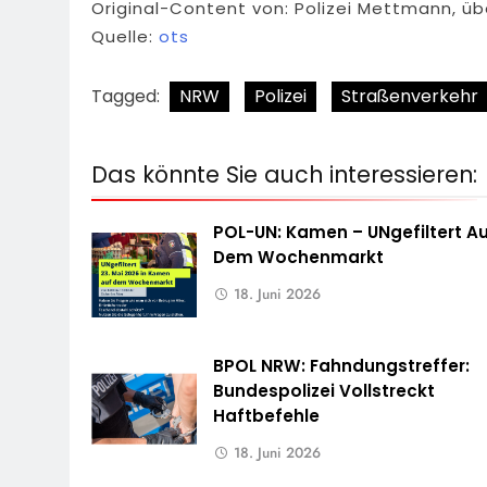
Original-Content von: Polizei Mettmann, üb
Quelle:
ots
Tagged:
NRW
Polizei
Straßenverkehr
Das könnte Sie auch interessieren:
POL-UN: Kamen – UNgefiltert A
Dem Wochenmarkt
18. Juni 2026
BPOL NRW: Fahndungstreffer:
Bundespolizei Vollstreckt
Haftbefehle
18. Juni 2026