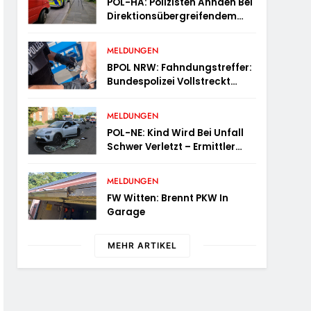
POL-HA: Polizisten Ahnden Bei
Direktionsübergreifendem
Kontrolleinsatz Diverse
Verstöße
MELDUNGEN
BPOL NRW: Fahndungstreffer:
Bundespolizei Vollstreckt
Haftbefehle
MELDUNGEN
POL-NE: Kind Wird Bei Unfall
Schwer Verletzt – Ermittler
Suchen Zeugen
MELDUNGEN
FW Witten: Brennt PKW In
Garage
MEHR ARTIKEL