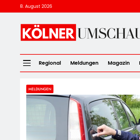
Skip
8. August 2026
to
content
Kölner Umscha
Regional
Meldungen
Magazin
MELDUNGEN