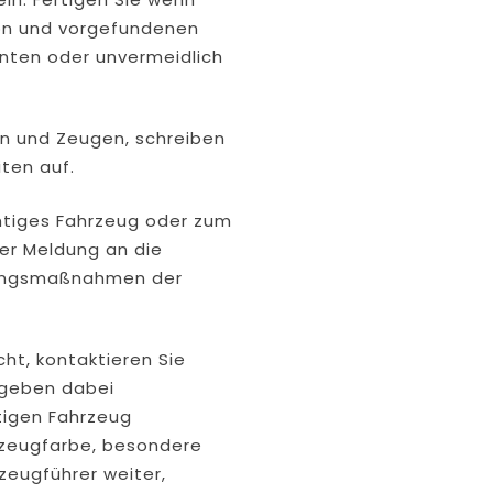
ion und vorgefundenen
nten oder unvermeidlich
rn und Zeugen, schreiben
iten auf.
chtiges Fahrzeug oder zum
ter Meldung an die
ndungsmaßnahmen der
ht, kontaktieren Sie
d geben dabei
tigen Fahrzeug
hrzeugfarbe, besondere
zeugführer weiter,