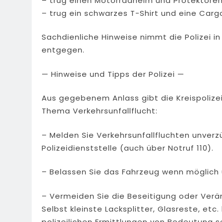
– trug einen Motorradhelm und Protektore
– trug ein schwarzes T-Shirt und eine Car
Sachdienliche Hinweise nimmt die Polizei i
entgegen.
— Hinweise und Tipps der Polizei —
Aus gegebenem Anlass gibt die Kreispoli
Thema Verkehrsunfallflucht:
– Melden Sie Verkehrsunfallfluchten unverz
Polizeidienststelle (auch über Notruf 110).
– Belassen Sie das Fahrzeug wenn möglich 
– Vermeiden Sie die Beseitigung oder Verä
Selbst kleinste Lacksplitter, Glasreste, etc.
polizeilichen Ermittlungen von Bedeutung s