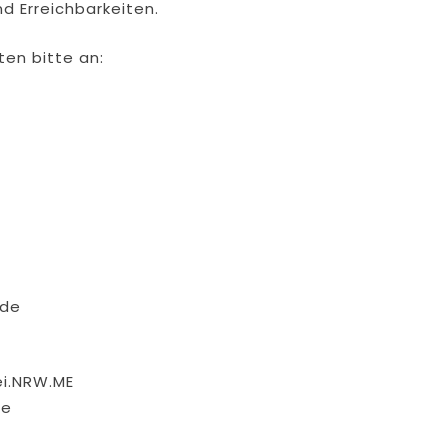
d Erreichbarkeiten.
en bitte an:
.de
ei.NRW.ME
me