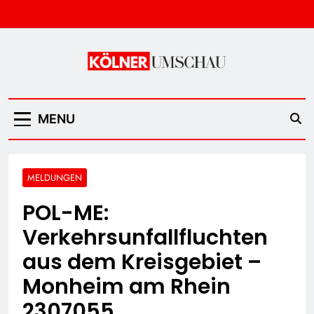
Skip
to
content
Kölner Umschau
MENU
MELDUNGEN
POL-ME:
Verkehrsunfallfluchten
aus dem Kreisgebiet –
Monheim am Rhein
2307055