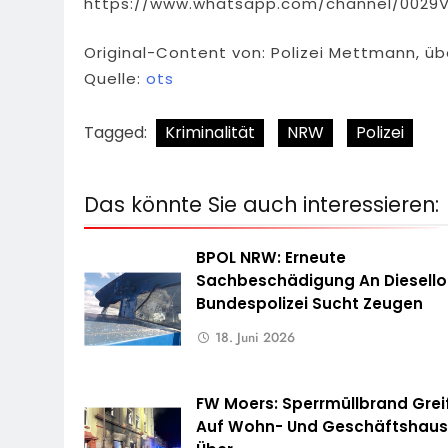
https://www.whatsapp.com/channel/0029
Original-Content von: Polizei Mettmann, üb
Quelle:
ots
Tagged:
Kriminalität
NRW
Polizei
Das könnte Sie auch interessieren:
BPOL NRW: Erneute
Sachbeschädigung An Diesello
Bundespolizei Sucht Zeugen
18. Juni 2026
FW Moers: Sperrmüllbrand Grei
Auf Wohn- Und Geschäftshau