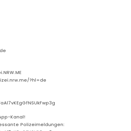
.de
ei.NRW.ME
izei.nrw.me/?hl=de
VaAl7vKEgGfNSUkFwp3g
App-Kanal!
eressante Polizeimeldungen: