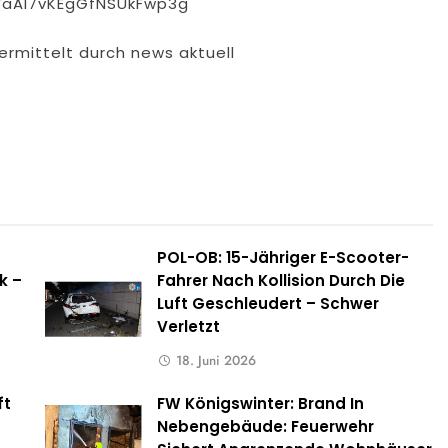
VaAl7vKEgGfNSUkFwp3g
ermittelt durch news aktuell
POL-OB: 15-Jähriger E-Scooter-
k –
Fahrer Nach Kollision Durch Die
Luft Geschleudert – Schwer
Verletzt
18. Juni 2026
ft
FW Königswinter: Brand In
s
Nebengebäude: Feuerwehr