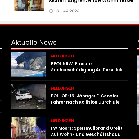
Sichert Angrenzende Wohnhäuser
18. Juni 2026
Aktuelle
News
MELDUNGEN
BPOL NRW: Erneute
Sachbeschädigung An Diesellok –
Bundespolizei Sucht Zeugen
MELDUNGEN
POL-OB: 15-Jähriger E-Scooter-
Fahrer Nach Kollision Durch Die
Luft Geschleudert – Schwer
Verletzt
MELDUNGEN
FW Moers: Sperrmüllbrand Greift
Auf Wohn- Und Geschäftshaus