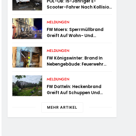
POL-OB: 15-Jähriger E-
Scooter-Fahrer Nach Kollision
Durch Die Luft Geschleudert –
Schwer Verletzt
MELDUNGEN
FW Moers: Sperrmüllbrand
Greift Auf Wohn- Und
Geschäftshaus Über
MELDUNGEN
FW Königswinter: Brand In
Nebengebäude: Feuerwehr
Sichert Angrenzende
Wohnhäuser
MELDUNGEN
FW Datteln: Heckenbrand
Greift Auf Schuppen Und
Wohngebäude Über
MEHR ARTIKEL