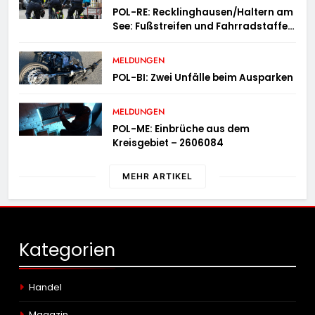
Trend hält an
POL-RE: Recklinghausen/Haltern am
See: Fußstreifen und Fahrradstaffel
zeigen Präsenz
MELDUNGEN
POL-BI: Zwei Unfälle beim Ausparken
MELDUNGEN
POL-ME: Einbrüche aus dem
Kreisgebiet – 2606084
MEHR ARTIKEL
Kategorien
Handel
Magazin