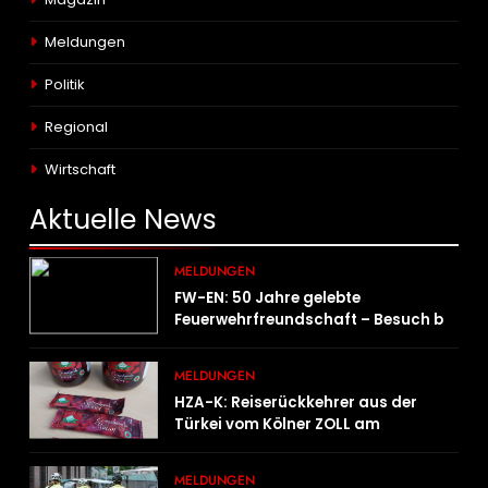
Meldungen
Politik
Regional
Wirtschaft
Aktuelle
News
MELDUNGEN
FW-EN: 50 Jahre gelebte
Feuerwehrfreundschaft – Besuch bei
der Feuerwehr Wampersdorf in
Österreich
MELDUNGEN
HZA-K: Reiserückkehrer aus der
Türkei vom Kölner ZOLL am
Flughafen mit fast acht Kilogramm
Potenzhonig erwischt / Gefährlicher
MELDUNGEN