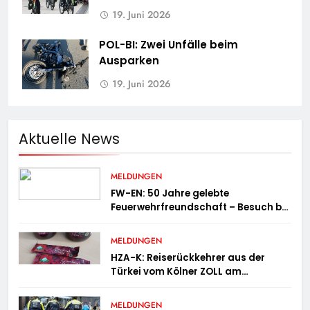
19. Juni 2026
POL-BI: Zwei Unfälle beim
Ausparken
19. Juni 2026
Aktuelle News
MELDUNGEN
FW-EN: 50 Jahre gelebte
Feuerwehrfreundschaft – Besuch bei
der Feuerwehr Wampersdorf in
Österreich
MELDUNGEN
HZA-K: Reiserückkehrer aus der
Türkei vom Kölner ZOLL am
Flughafen mit fast acht Kilogramm
Potenzhonig erwischt / Gefährlicher
MELDUNGEN