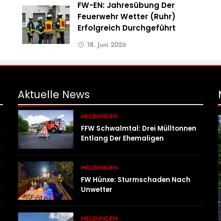
FW-EN: Jahresübung Der
Feuerwehr Wetter (Ruhr)
Erfolgreich Durchgeführt
18. Juni 2026
Aktuelle
News
MELDUNGEN
FFW Schwalmtal: Drei Mülltonnen
Entlang Der Ehemaligen
Bahntrasse In Brand Geraten
MELDUNGEN
FW Hünxe: Sturmschaden Nach
Unwetter
MELDUNGEN