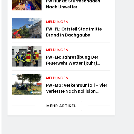
FW Hünxe: Sturmschaden
Nach Unwetter
MELDUNGEN
FW-PL: Ortsteil Stadtmitte –
Brand In Dachgaube
MELDUNGEN
FW-EN: Jahresübung Der
Feuerwehr Wetter (Ruhr)
Erfolgreich Durchgeführt
MELDUNGEN
FW-MG: Verkehrsunfall – Vier
Verletzte Nach Kollision
Mehrerer Fahrzeuge
MEHR ARTIKEL