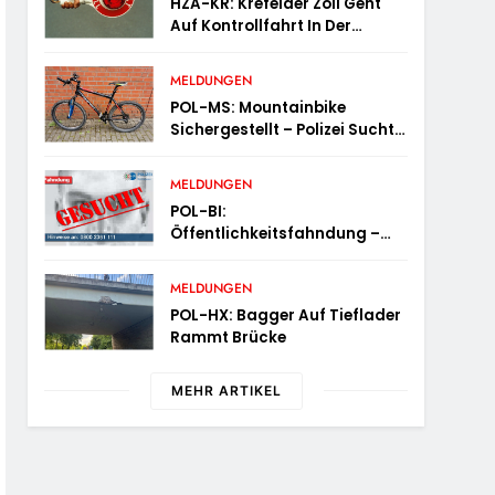
HZA-KR: Krefelder Zoll Geht
Auf Kontrollfahrt In Der
Taxibranche
MELDUNGEN
POL-MS: Mountainbike
Sichergestellt – Polizei Sucht
Eigentümer
MELDUNGEN
POL-BI:
Öffentlichkeitsfahndung –
Schnaps-Dieb Gesucht
MELDUNGEN
POL-HX: Bagger Auf Tieflader
Rammt Brücke
MEHR ARTIKEL