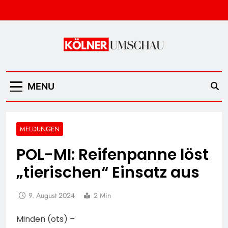
Skip
to
content
Kölner Umschau
MENU
MELDUNGEN
POL-MI: Reifenpanne löst
„tierischen“ Einsatz aus
9. August 2024
2 Min
Minden (ots) –