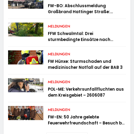
FW-BO: Abschlussmeldung
Großbrand Hattinger Straße:
Umfangreiche Löschmaßnahmen
der Feuerwehr beendet
MELDUNGEN
FFW Schwalmtal: Drei
sturmbedingte Einsätze nach
nächtlicher Gewitterfront
MELDUNGEN
FW Hünxe: Sturmschaden und
medizinischer Notfall auf der BAB 3
MELDUNGEN
POL-ME: Verkehrsunfallfluchten aus
dem Kreisgebiet – 2606087
MELDUNGEN
FW-EN: 50 Jahre gelebte
Feuerwehrfreundschaft – Besuch bei
der Feuerwehr Wampersdorf in