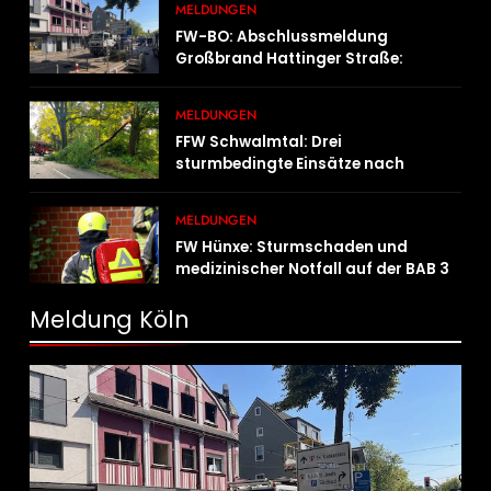
MELDUNGEN
FW-BO: Abschlussmeldung
Großbrand Hattinger Straße:
Umfangreiche Löschmaßnahmen
der Feuerwehr beendet
MELDUNGEN
FFW Schwalmtal: Drei
sturmbedingte Einsätze nach
nächtlicher Gewitterfront
MELDUNGEN
FW Hünxe: Sturmschaden und
medizinischer Notfall auf der BAB 3
Meldung Köln