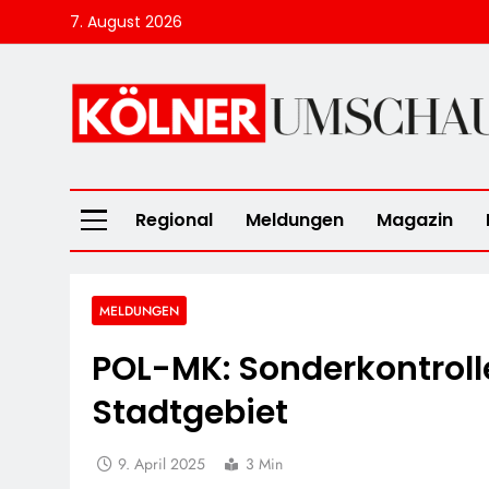
Skip
7. August 2026
to
content
Kölner Umscha
Regional
Meldungen
Magazin
MELDUNGEN
POL-MK: Sonderkontroll
Stadtgebiet
9. April 2025
3 Min