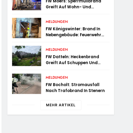
FW Moers: Sperrmüllbrand
Greift Auf Wohn- Und
Geschäftshaus Über
MELDUNGEN
FW Königswinter: Brand In
Nebengebäude: Feuerwehr
Sichert Angrenzende
Wohnhäuser
MELDUNGEN
FW Datteln: Heckenbrand
Greift Auf Schuppen Und
Wohngebäude Über
MELDUNGEN
FW Bocholt: Stromausfall
Nach Trafobrand In Stenern
MEHR ARTIKEL