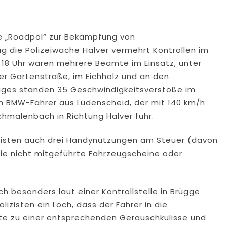
 „Roadpol“ zur Bekämpfung von
 die Polizeiwache Halver vermehrt Kontrollen im
 18 Uhr waren mehrere Beamte im Einsatz, unter
er Gartenstraße, im Eichholz und an den
ages standen 35 Geschwindigkeitsverstöße im
in BMW-Fahrer aus Lüdenscheid, der mit 140 km/h
chmalenbach in Richtung Halver fuhr.
isten auch drei Handynutzungen am Steuer (davon
 wie nicht mitgeführte Fahrzeugscheine oder
ich besonders laut einer Kontrollstelle in Brügge
lizisten ein Loch, dass der Fahrer in die
te zu einer entsprechenden Geräuschkulisse und