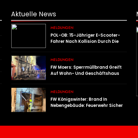
Aktuelle
News
MELDUNGEN
POL-OB: 15-Jähriger E-Scooter-
Fahrer Nach Kollision Durch Die
Luft Geschleudert – Schwer
Verletzt
MELDUNGEN
FW Moers: Sperrmüllbrand Greift
Auf Wohn- Und Geschäftshaus
Über
MELDUNGEN
FW Königswinter: Brand In
Nebengebäude: Feuerwehr Sichert
Angrenzende Wohnhäuser