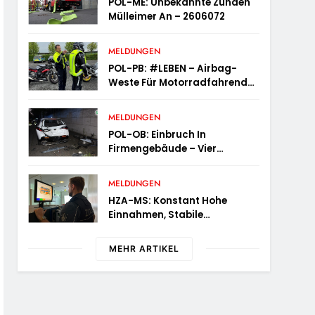
POL-ME: Unbekannte Zünden
Mülleimer An – 2606072
MELDUNGEN
POL-PB: #LEBEN – Airbag-
Weste Für Motorradfahrende
– Probieren Sie Es Aus!
MELDUNGEN
POL-OB: Einbruch In
Firmengebäude – Vier
Tatverdächtige Nach Flucht
Festgenommen
MELDUNGEN
HZA-MS: Konstant Hohe
Einnahmen, Stabile
Prüfungstätigkeiten Und Viel
Arbeit Mit E-Zigaretten /
MEHR ARTIKEL
Hauptzollamt Münster Zieht
Für 2025 Bilanz