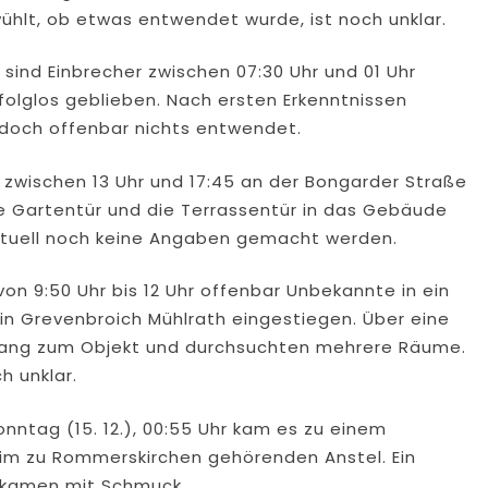
ühlt, ob etwas entwendet wurde, ist noch unklar.
) sind Einbrecher zwischen 07:30 Uhr und 01 Uhr
rfolglos geblieben. Nach ersten Erkenntnissen
edoch offenbar nichts entwendet.
zwischen 13 Uhr und 17:45 an der Bongarder Straße
e Gartentür und die Terrassentür in das Gebäude
aktuell noch keine Angaben gemacht werden.
on 9:50 Uhr bis 12 Uhr offenbar Unbekannte in ein
 in Grevenbroich Mühlrath eingestiegen. Über eine
ugang zum Objekt und durchsuchten mehrere Räume.
h unklar.
onntag (15. 12.), 00:55 Uhr kam es zu einem
e im zu Rommerskirchen gehörenden Anstel. Ein
tkamen mit Schmuck.