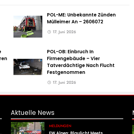
POL-ME: Unbekannte Zünden
Mülleimer An – 2606072
17. Juni 2026
e
POL-OB: Einbruch In
ren
Firmengebäude – Vier
Tatverdächtige Nach Flucht
Festgenommen
17. Juni 2026
Aktuelle
News
MELDUNGEN
FW Alpen: Blaulicht Meets