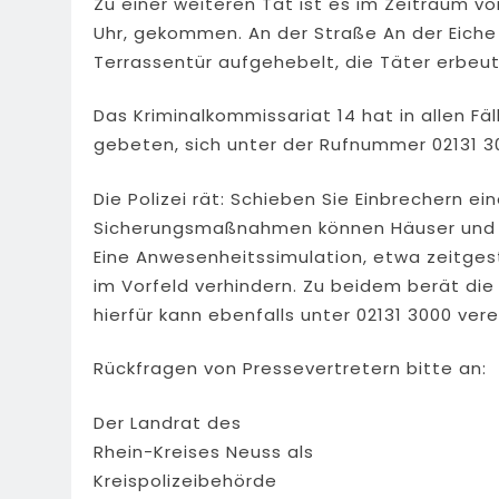
Zu einer weiteren Tat ist es im Zeitraum von S
Uhr, gekommen. An der Straße An der Eiche
Terrassentür aufgehebelt, die Täter erbeu
Das Kriminalkommissariat 14 hat in allen 
gebeten, sich unter der Rufnummer 02131 3
Die Polizei rät: Schieben Sie Einbrechern e
Sicherungsmaßnahmen können Häuser und 
Eine Anwesenheitssimulation, etwa zeitges
im Vorfeld verhindern. Zu beidem berät die 
hierfür kann ebenfalls unter 02131 3000 ver
Rückfragen von Pressevertretern bitte an:
Der Landrat des
Rhein-Kreises Neuss als
Kreispolizeibehörde