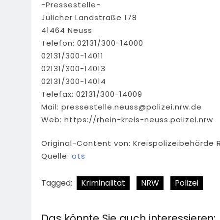
-Pressestelle-
Jülicher Landstraße 178
41464 Neuss
Telefon: 02131/300-14000
02131/300-14011
02131/300-14013
02131/300-14014
Telefax: 02131/300-14009
Mail:
pressestelle.neuss@polizei.nrw.de
Web: https://rhein-kreis-neuss.polizei.nrw
Original-Content von: Kreispolizeibehörde 
Quelle:
ots
Tagged:
Kriminalität
NRW
Polizei
Das könnte Sie auch interessieren: