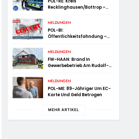
POL-RE: Kreis
Recklinghausen/Bottrop –
Mobile Wache Ist Unterwegs –
„PräsenzPlus“
MELDUNGEN
POL-BI:
Öffentlichkeitsfahndung –
Whiskey-Dieb Gesucht
MELDUNGEN
FW-HAAN: Brand In
Gewerbebetrieb Am Rudolf-
Harbig-Weg – Schnelle
Brandbekämpfung Verhindert
MELDUNGEN
Ausbreitung
POL-ME: 89-Jähriger Um EC-
Karte Und Geld Betrogen
MEHR ARTIKEL