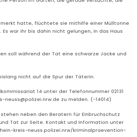
che Person im Garten, die gerade versuchte, die
kt hatte, flüchtete sie mithilfe einer Mülltonne
 Es war ihr bis dahin nicht gelungen, in das Haus
en soll während der Tat eine schwarze Jacke und
lang nicht auf die Spur der Täterin.
lkommissariat 14 unter der Telefonnummer 02131
is-neuss@polizei.nrw.de
zu melden. (-14014)
stehen neben den Beratern für Einbruchschutz
und Tat zur Seite. Kontakt und Information unter
rhein-kreis-neuss.polizei.nrw/kriminalpraevention-