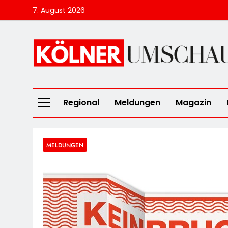
Skip
7. August 2026
to
content
Kölner Umscha
Regional
Meldungen
Magazin
MELDUNGEN