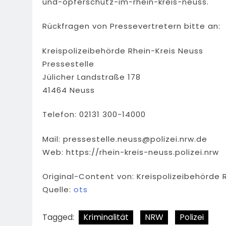
und-opferschutz-im-rhein-kreis-neuss.
Rückfragen von Pressevertretern bitte an:
Kreispolizeibehörde Rhein-Kreis Neuss
Pressestelle
Jülicher Landstraße 178
41464 Neuss
Telefon: 02131 300-14000
Mail:
pressestelle.neuss@polizei.nrw.de
Web: https://rhein-kreis-neuss.polizei.nrw
Original-Content von: Kreispolizeibehörde 
Quelle:
ots
Tagged:
Kriminalität
NRW
Polizei