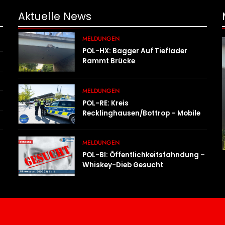
Aktuelle
News
MELDUNGEN
POL-HX: Bagger Auf Tieflader
Rammt Brücke
MELDUNGEN
POL-RE: Kreis
Recklinghausen/Bottrop – Mobile
Wache Ist Unterwegs –
„PräsenzPlus“
MELDUNGEN
POL-BI: Öffentlichkeitsfahndung –
Whiskey-Dieb Gesucht