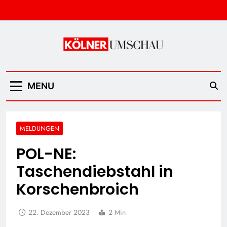
Skip
to
content
Kölner Umschau
MENU
MELDUNGEN
POL-NE:
Taschendiebstahl in
Korschenbroich
22. Dezember 2023
2 Min