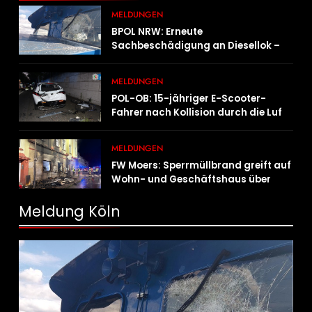
MELDUNGEN
BPOL NRW: Erneute
Sachbeschädigung an Diesellok –
Bundespolizei sucht Zeugen
MELDUNGEN
POL-OB: 15-jähriger E-Scooter-
Fahrer nach Kollision durch die Luft
geschleudert – schwer verletzt
MELDUNGEN
FW Moers: Sperrmüllbrand greift auf
Wohn- und Geschäftshaus über
Meldung Köln