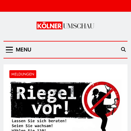
Skip
to
content
Kölner Umschau
MENU
MELDUNGEN