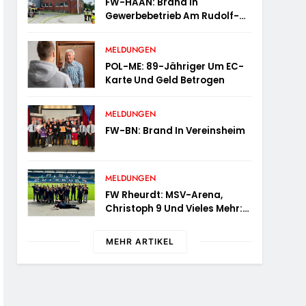
FW-HAAN: Brand In
Gewerbebetrieb Am Rudolf-
Harbig-Weg – Schnelle
Brandbekämpfung Verhindert
MELDUNGEN
Ausbreitung
POL-ME: 89-Jähriger Um EC-
Karte Und Geld Betrogen
MELDUNGEN
FW-BN: Brand In Vereinsheim
MELDUNGEN
FW Rheurdt: MSV-Arena,
Christoph 9 Und Vieles Mehr:
Wochenendausflug Der
Jugendfeuerwehr
MEHR ARTIKEL
Schaephuysen