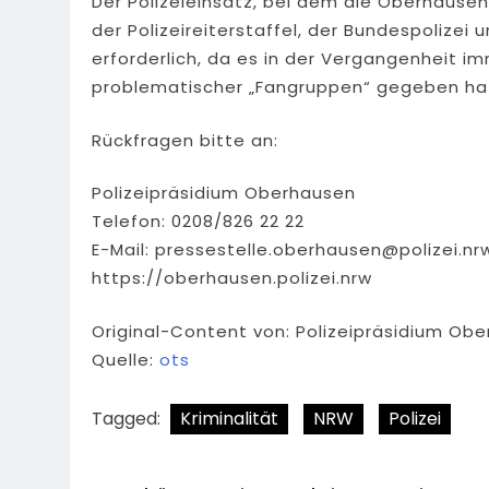
Der Polizeieinsatz, bei dem die Oberhausen
der Polizeireiterstaffel, der Bundespolize
erforderlich, da es in der Vergangenheit i
problematischer „Fangruppen“ gegeben ha
Rückfragen bitte an:
Polizeipräsidium Oberhausen
Telefon: 0208/826 22 22
E-Mail:
pressestelle.oberhausen@polizei.nr
https://oberhausen.polizei.nrw
Original-Content von: Polizeipräsidium Obe
Quelle:
ots
Tagged:
Kriminalität
NRW
Polizei