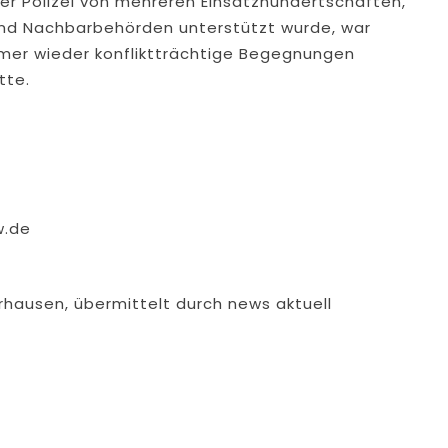
er Polizei von mehreren Einsatzhundertschaften,
i und Nachbarbehörden unterstützt wurde, war
mmer wieder konfliktträchtige Begegnungen
tte.
w.de
rhausen, übermittelt durch news aktuell