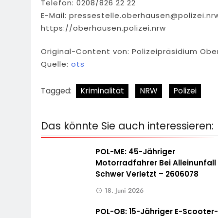
Telefon: 0208/826 22 22
E-Mail:
pressestelle.oberhausen@polizei.nr
https://oberhausen.polizei.nrw
Original-Content von: Polizeipräsidium Obe
Quelle:
ots
Tagged:
Kriminalität
NRW
Polizei
Das könnte Sie auch interessieren:
POL-ME: 45-Jähriger
Motorradfahrer Bei Alleinunfall
Schwer Verletzt – 2606078
18. Juni 2026
POL-OB: 15-Jähriger E-Scooter