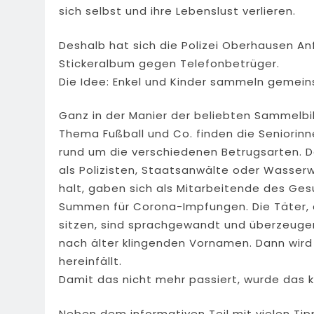
sich selbst und ihre Lebenslust verlieren.
Deshalb hat sich die Polizei Oberhausen An
Stickeralbum gegen Telefonbetrüger.
Die Idee: Enkel und Kinder sammeln gemeins
Ganz in der Manier der beliebten Sammelbi
Thema Fußball und Co. finden die Seniorin
rund um die verschiedenen Betrugsarten. Den
als Polizisten, Staatsanwälte oder Wasserw
halt, gaben sich als Mitarbeitende des G
Summen für Corona-Impfungen. Die Täter, d
sitzen, sind sprachgewandt und überzeugen
nach älter klingenden Vornamen. Dann wird 
hereinfällt.
Damit das nicht mehr passiert, wurde das k
Neben dem informativen Teil mit vielen Tip