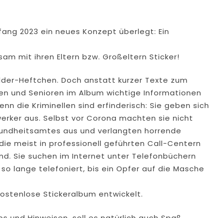
fang 2023 ein neues Konzept überlegt: Ein
am mit ihren Eltern bzw. Großeltern Sticker!
lder-Heftchen. Doch anstatt kurzer Texte zum
nen und Senioren im Album wichtige Informationen
n die Kriminellen sind erfinderisch: Sie geben sich
erker aus. Selbst vor Corona machten sie nicht
esundheitsamtes aus und verlangten horrende
ie meist in professionell geführten Call-Centern
d. Sie suchen im Internet unter Telefonbüchern
so lange telefoniert, bis ein Opfer auf die Masche
ostenlose Stickeralbum entwickelt.
ps und Hinweisen, soll es natürlich auch Spaß