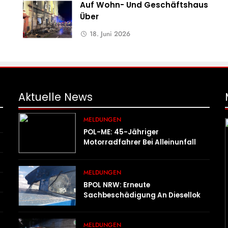
Auf Wohn- Und Geschäftshaus
Über
18. Juni 2026
Aktuelle
News
MELDUNGEN
POL-ME: 45-Jähriger
Motorradfahrer Bei Alleinunfall
Schwer Verletzt – 2606078
MELDUNGEN
BPOL NRW: Erneute
Sachbeschädigung An Diesellok –
Bundespolizei Sucht Zeugen
MELDUNGEN