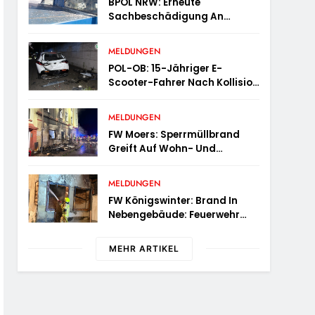
BPOL NRW: Erneute
Sachbeschädigung An
Diesellok – Bundespolizei
Sucht Zeugen
MELDUNGEN
POL-OB: 15-Jähriger E-
Scooter-Fahrer Nach Kollision
Durch Die Luft Geschleudert –
Schwer Verletzt
MELDUNGEN
FW Moers: Sperrmüllbrand
Greift Auf Wohn- Und
Geschäftshaus Über
MELDUNGEN
FW Königswinter: Brand In
Nebengebäude: Feuerwehr
Sichert Angrenzende
Wohnhäuser
MEHR ARTIKEL