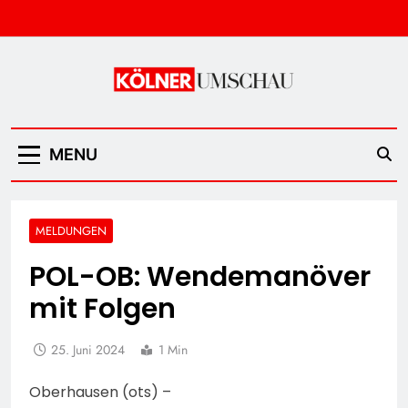
Skip
to
content
Kölner Umschau
MENU
MELDUNGEN
POL-OB: Wendemanöver
mit Folgen
25. Juni 2024
1 Min
Oberhausen (ots) –