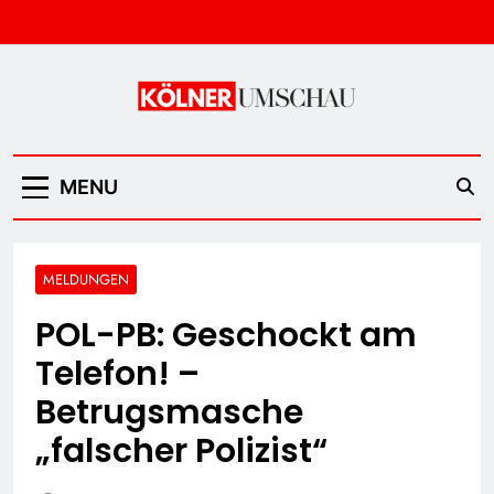
Skip
to
content
Kölner Umschau
MENU
MELDUNGEN
POL-PB: Geschockt am
Telefon! –
Betrugsmasche
„falscher Polizist“