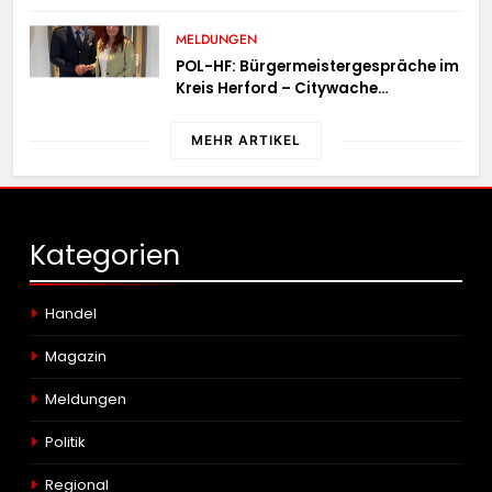
Sicherheitskontrolle fündig
MELDUNGEN
POL-HF: Bürgermeistergespräche im
Kreis Herford – Citywache
erfoglreiches Beispiel der
Zusammenarbeit in Herford
MEHR ARTIKEL
Kategorien
Handel
Magazin
Meldungen
Politik
Regional