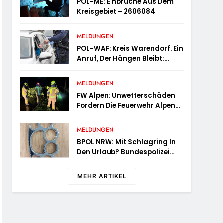
POL-ME: Einbrüche Aus Dem
Kreisgebiet – 2606084
MELDUNGEN
POL-WAF: Kreis Warendorf. Ein
Anruf, Der Hängen Bleibt:
Wenn Die Vergangenheit Einen
17-Jährigen Wieder Einholt
MELDUNGEN
FW Alpen: Unwetterschäden
Fordern Die Feuerwehr Alpen
Zum Tagesstart
MELDUNGEN
BPOL NRW: Mit Schlagring In
Den Urlaub? Bundespolizei
Wird An Sicherheitskontrolle
Fündig
MEHR ARTIKEL