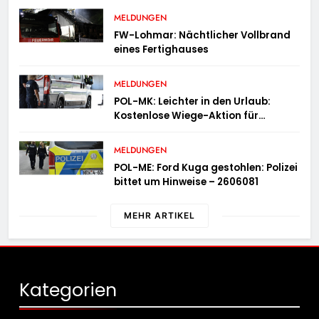
MELDUNGEN
FW-Lohmar: Nächtlicher Vollbrand
eines Fertighauses
MELDUNGEN
POL-MK: Leichter in den Urlaub:
Kostenlose Wiege-Aktion für
Campingmobile und Wohnwagen
MELDUNGEN
POL-ME: Ford Kuga gestohlen: Polizei
bittet um Hinweise – 2606081
MEHR ARTIKEL
Kategorien