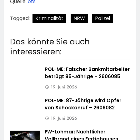
Quelle:
ots
Tagged:
Kriminalität
NRW
Polizei
Das könnte Sie auch
interessieren:
POL-ME: Falscher Bankmitarbeiter
betrügt 85-Jährige – 2606085
19. Juni 2026
POL-ME: 87-Jährige wird Opfer
von Schockanruf – 2606082
19. Juni 2026
FW-Lohmar: Nächtlicher
Vollbrand eines Fertighauses