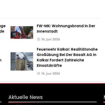
uge
FW-MK: Wohnungsbrand In Der
rde
Innenstadt
16. Juni 2026
Feuerwehr Kalkar: Realitätsnahe
Großübung Bei Der Basalt AG In
n
Kalkar Fordert Zahlreiche
n
Einsatzkräfte
16. Juni 2026
Aktuelle
News