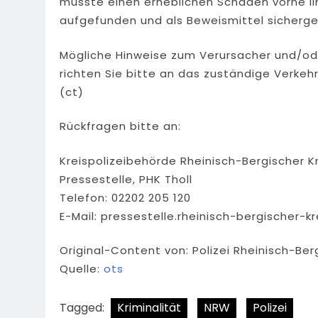
müsste einen erheblichen Schaden vorne lin
aufgefunden und als Beweismittel sicherge
Mögliche Hinweise zum Verursacher und/o
richten Sie bitte an das zuständige Verke
(ct)
Rückfragen bitte an:
Kreispolizeibehörde Rheinisch-Bergischer K
Pressestelle, PHK Tholl
Telefon: 02202 205 120
E-Mail:
pressestelle.rheinisch-bergischer-kr
Original-Content von: Polizei Rheinisch-Ber
Quelle:
ots
Tagged:
Kriminalität
NRW
Polizei