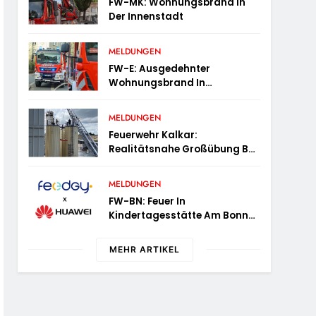
FW-MK: Wohnungsbrand In
Der Innenstadt
MELDUNGEN
FW-E: Ausgedehnter
Wohnungsbrand In
Mehrfamilienhaus – 13
Personen Müssen
MELDUNGEN
Untergebracht Werden
Feuerwehr Kalkar:
Realitätsnahe Großübung Bei
Der Basalt AG In Kalkar
Fordert Zahlreiche
MELDUNGEN
Einsatzkräfte
FW-BN: Feuer In
Kindertagesstätte Am Bonner
Stadthaus
MEHR ARTIKEL