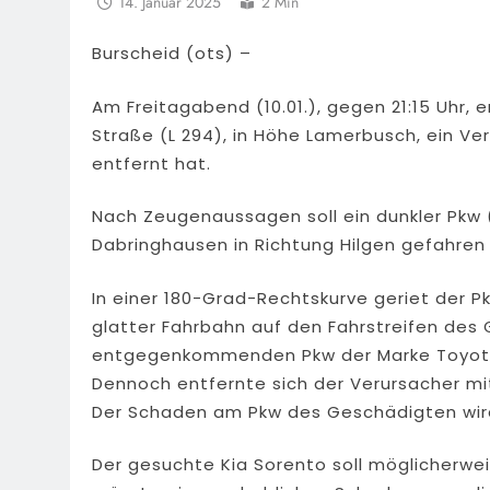
14. Januar 2025
2 Min
Burscheid (ots) –
Am Freitagabend (10.01.), gegen 21:15 Uhr, 
Straße (L 294), in Höhe Lamerbusch, ein Ver
entfernt hat.
Nach Zeugenaussagen soll ein dunkler Pkw (
Dabringhausen in Richtung Hilgen gefahren 
In einer 180-Grad-Rechtskurve geriet der 
glatter Fahrbahn auf den Fahrstreifen des 
entgegenkommenden Pkw der Marke Toyota.
Dennoch entfernte sich der Verursacher mit
Der Schaden am Pkw des Geschädigten wird 
Der gesuchte Kia Sorento soll möglicherw