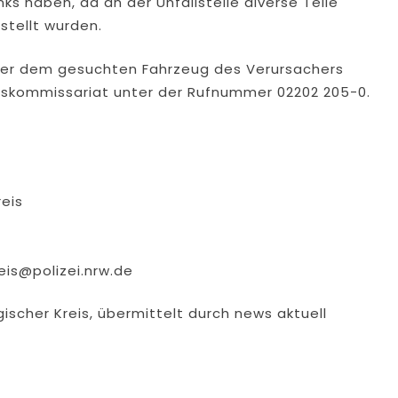
ks haben, da an der Unfallstelle diverse Teile
stellt wurden.
der dem gesuchten Fahrzeug des Verursachers
hrskommissariat unter der Rufnummer 02202 205-0.
reis
eis@polizei.nrw.de
gischer Kreis, übermittelt durch news aktuell