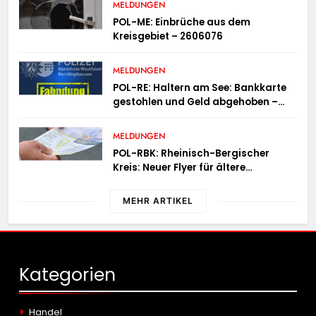
MELDUNGEN
POL-ME: Einbrüche aus dem
Kreisgebiet – 2606076
MELDUNGEN
POL-RE: Haltern am See: Bankkarte
gestohlen und Geld abgehoben –
Fotofahndung
MELDUNGEN
POL-RBK: Rheinisch-Bergischer
Kreis: Neuer Flyer für ältere
Menschen und ihre Angehörigen
MEHR ARTIKEL
Kategorien
Handel