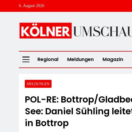
Skip
6. August 2026
to
content
Kölner Umschau
Regional
Meldungen
Magazin
MELDUNGEN
POL-RE: Bottrop/Gladb
See: Daniel Sühling leit
in Bottrop