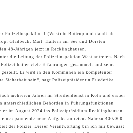
der Polizeiinspektion 1 (West) in Bottrop und damit als
trop, Gladbeck, Marl, Haltern am See und Dorsten.
den 48-Jährigen jetzt in Recklinghausen.
mter die Leitung der Polizeiinspektion West antreten. Nach
 Polizei hat er viele Erfahrungen gesammelt und seine
s gestellt. Er wird in den Kommunen ein kompetenter
 Sicherheit sein“, sagt Polizeipräsidentin Friederike
 Nach mehreren Jahren im Streifendienst in Köln und ersten
in unterschiedlichen Behörden in Führungsfunktionen
e er im August 2024 ins Polizeipräsidium Recklinghausen.
ch eine spannende neue Aufgabe antreten. Nahezu 400.000
beit der Polizei. Dieser Verantwortung bin ich mir bewusst