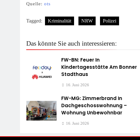
Quelle:
ots
Tagged:
Kriminalität
NRW
Polizei
Das könnte Sie auch interessieren:
FW-BN: Feuer In
Kindertagesstätte Am Bonner
Stadthaus
16. Juni 2026
FW-MG: Zimmerbrand In
Dachgeschosswohnung –
Wohnung Unbewohnbar
16. Juni 2026