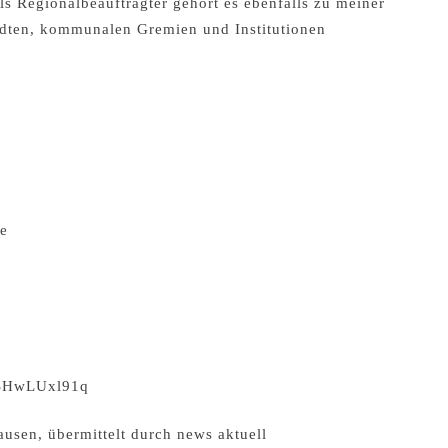
ls Regionalbeauftragter gehört es ebenfalls zu meiner
tädten, kommunalen Gremien und Institutionen
de
CSHwLUxl91q
usen, übermittelt durch news aktuell