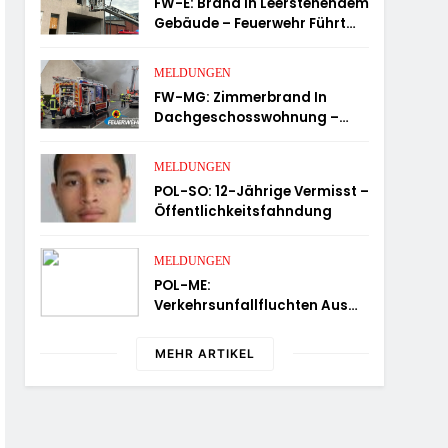
FW-E: Brand In Leerstehendem
Gebäude – Feuerwehr Führt
Person Ins Freie
MELDUNGEN
FW-MG: Zimmerbrand In
Dachgeschosswohnung –
Wohnung Unbewohnbar
MELDUNGEN
POL-SO: 12-Jährige Vermisst –
Öffentlichkeitsfahndung
MELDUNGEN
POL-ME:
Verkehrsunfallfluchten Aus
Dem Kreisgebiet – 2606071
MEHR ARTIKEL