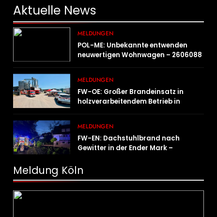
Aktuelle
News
MELDUNGEN
POL-ME: Unbekannte entwenden
neuwertigen Wohnwagen – 2606088
MELDUNGEN
FW-OE: Großer Brandeinsatz in
holzverarbeitendem Betrieb in
Oedingen fordert Einsatzkräfte über
13 Stunden
MELDUNGEN
FW-EN: Dachstuhlbrand nach
Gewitter in der Ender Mark –
Feuerwehr verhindert größere
Brandausbreitung
Meldung Köln