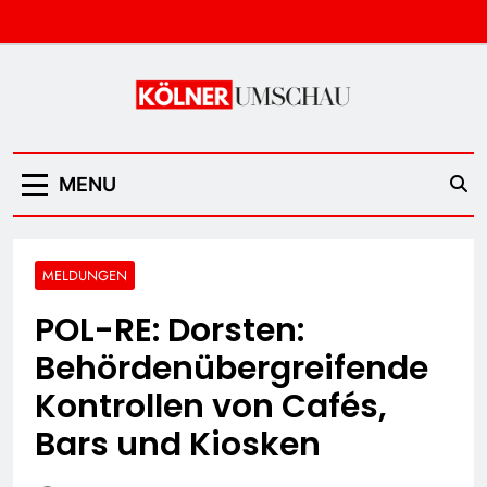
Skip
to
content
Kölner Umschau
MENU
MELDUNGEN
POL-RE: Dorsten:
Behördenübergreifende
Kontrollen von Cafés,
Bars und Kiosken