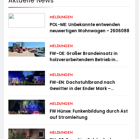
Aktuelle News
MELDUNGEN
POL-ME: Unbekannte entwenden
neuwertigen Wohnwagen – 2606088
MELDUNGEN
FW-OE: Großer Brandeinsatz in
holzverarbeitendem Betrieb in
Oedingen fordert Einsatzkräfte über
13 Stunden
MELDUNGEN
FW-EN: Dachstuhlbrand nach
Gewitter in der Ender Mark –
Feuerwehr verhindert größere
Brandausbreitung
MELDUNGEN
FW Hünxe: Funkenbildung durch Ast
auf Stromleitung
MELDUNGEN