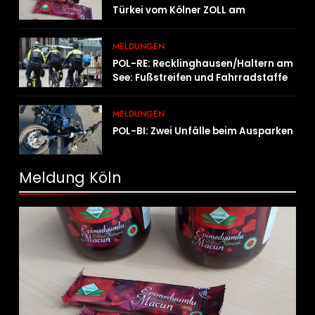
Türkei vom Kölner ZOLL am
Flughafen mit fast acht Kilogramm
Potenzhonig erwischt / Gefährlicher
MELDUNGEN
Trend hält an
POL-RE: Recklinghausen/Haltern am
See: Fußstreifen und Fahrradstaffel
zeigen Präsenz
MELDUNGEN
POL-BI: Zwei Unfälle beim Ausparken
Meldung Köln