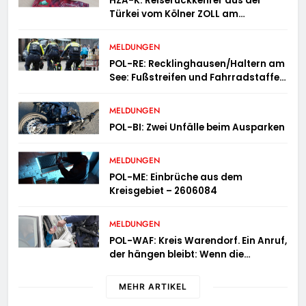
HZA-K: Reiserückkehrer aus der
Türkei vom Kölner ZOLL am
Flughafen mit fast acht Kilogramm
Potenzhonig erwischt / Gefährlicher
MELDUNGEN
Trend hält an
POL-RE: Recklinghausen/Haltern am
See: Fußstreifen und Fahrradstaffel
zeigen Präsenz
MELDUNGEN
POL-BI: Zwei Unfälle beim Ausparken
MELDUNGEN
POL-ME: Einbrüche aus dem
Kreisgebiet – 2606084
MELDUNGEN
POL-WAF: Kreis Warendorf. Ein Anruf,
der hängen bleibt: Wenn die
Vergangenheit einen 17-Jährigen
wieder einholt
MEHR ARTIKEL