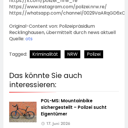
https://x.com/polizei_nrw_re
https://www.instagram.com/polizei.nrw.re/
https://whatsapp.com/channel/0029VaARqGD6xCS
Original-Content von: Polizeipräsidium
Recklinghausen, übermittelt durch news aktuell
Quelle:
ots
Tagged:
Kriminalität
NRW
Polizei
Das könnte Sie auch
interessieren:
POL-MS: Mountainbike
sichergestellt – Polizei sucht
Eigentümer
17. Juni 2026