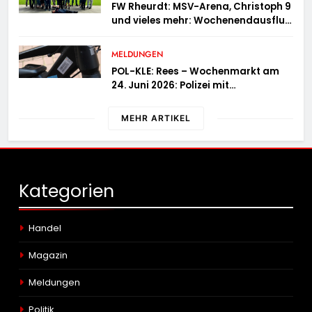
FW Rheurdt: MSV-Arena, Christoph 9
und vieles mehr: Wochenendausflug
der Jugendfeuerwehr Schaephuysen
MELDUNGEN
POL-KLE: Rees – Wochenmarkt am
24. Juni 2026: Polizei mit
Informationsstand vertreten,
Fahrradcodierung möglich
MEHR ARTIKEL
Kategorien
Handel
Magazin
Meldungen
Politik