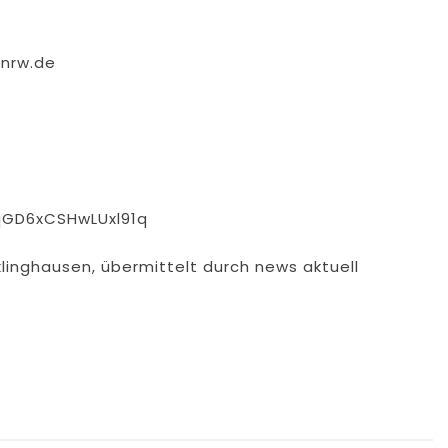
.nrw.de
qGD6xCSHwLUxl91q
klinghausen, übermittelt durch news aktuell