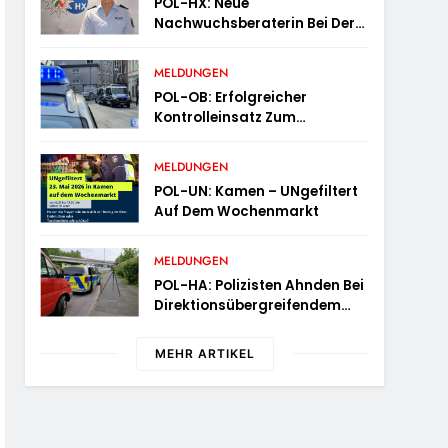
POL-HX: Neue
Nachwuchsberaterin Bei Der
Polizei Höxter
MELDUNGEN
POL-OB: Erfolgreicher
Kontrolleinsatz Zum
Behördenziel „Sichere
Innenstadt“
MELDUNGEN
POL-UN: Kamen – UNgefiltert
Auf Dem Wochenmarkt
MELDUNGEN
POL-HA: Polizisten Ahnden Bei
Direktionsübergreifendem
Kontrolleinsatz Diverse
Verstöße
MEHR ARTIKEL