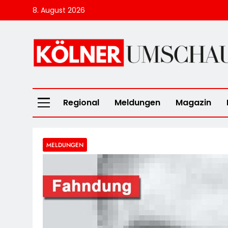
Skip
8. August 2026
to
content
Kölner Umscha
Regional
Meldungen
Magazin
MELDUNGEN