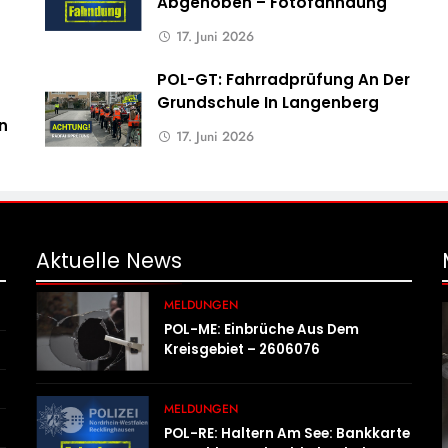
Abgehoben – Fotofahndung
17. Juni 2026
POL-GT: Fahrradprüfung An Der
Grundschule In Langenberg
n
17. Juni 2026
Aktuelle
News
MELDUNGEN
POL-ME: Einbrüche Aus Dem
Kreisgebiet – 2606076
MELDUNGEN
POL-RE: Haltern Am See: Bankkarte