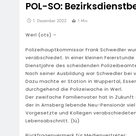
POL-SO: Bezirksdienst
1. Dezember 2022
1 Min
Werl (ots) –
Polizeihauptkommissar Frank Schwedler wu
verabschiedet. In einer kleinen Feierstunde
Dienstjahre des scheidenden Polizeibeamt
Nach seiner Ausbildung war Schwedler bei 
Dazu machte er Station in Wuppertal, Essen
durchgehend die Polizeiwache in Werl.
Der zweifache Familienvater hat in Zukunft
der in Arnsberg lebende Neu-Pensionär viel
Vorgesetzte und Kollegen verabschiedeten
Lebensabschnitt. (lü)
Rückfragenvermerk für Medienvertreter: