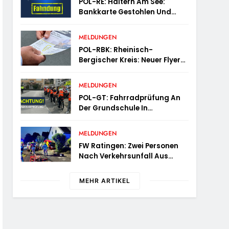
POL-RE: Haltern Am See:
Bankkarte Gestohlen Und
Geld Abgehoben –
Fotofahndung
MELDUNGEN
POL-RBK: Rheinisch-
Bergischer Kreis: Neuer Flyer
Für Ältere Menschen Und Ihre
Angehörigen
MELDUNGEN
POL-GT: Fahrradprüfung An
Der Grundschule In
Langenberg
MELDUNGEN
FW Ratingen: Zwei Personen
Nach Verkehrsunfall Aus
Fahrzeug Befreit
MEHR ARTIKEL