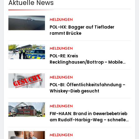
Aktuelle News
MELDUNGEN
POL-HX: Bagger auf Tieflader
rammt Brücke
MELDUNGEN
POL-RE: Kreis
Recklinghausen/Bottrop – Mobile
Wache ist unterwegs –
„PräsenzPlus“
MELDUNGEN
POL-BI: Öffentlichkeitsfahndung –
Whiskey-Dieb gesucht
MELDUNGEN
FW-HAAN: Brand in Gewerbebetrieb
am Rudolf-Harbig-Weg – schnelle
Brandbekämpfung verhindert
Ausbreitung
MELDUNGEN