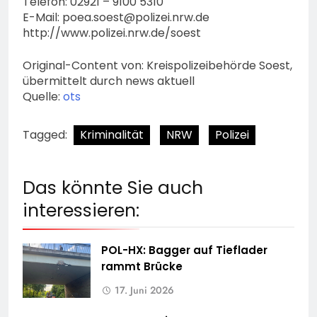
Telefon: 02921 – 9100 5310
E-Mail:
poea.soest@polizei.nrw.de
http://www.polizei.nrw.de/soest
Original-Content von: Kreispolizeibehörde Soest,
übermittelt durch news aktuell
Quelle:
ots
Tagged:
Kriminalität
NRW
Polizei
Das könnte Sie auch
interessieren:
POL-HX: Bagger auf Tieflader
rammt Brücke
17. Juni 2026