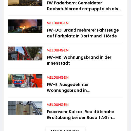
FW Paderborn: Gemeldeter
Dachstuhlbrand entpuppt sich als
Mülltonnenbrand am Reismann-
Gymnasium
MELDUNGEN
FW-DO: Brand mehrerer Fahrzeuge
auf Parkplatz in Dortmund-Hörde
MELDUNGEN
FW-MK: Wohnungsbrand in der
Innenstadt
MELDUNGEN
FW-E: Ausgedehnter
Wohnungsbrand in
Mehrfamilienhaus – 13 Personen
müssen untergebracht werden
MELDUNGEN
Feuerwehr Kalkar: Realitätsnahe
Großübung bei der Basalt AG in
Kalkar fordert zahlreiche
Einsatzkräfte