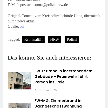
E-Mail:
poststelle.unna@polizei.nrw.de
Original-Content von: Kreispolizeibehörde Unna, übermittelt
durch news aktuell
Quelle:
ots
Tagged:
Kriminalität
NRW
Polizei
Das könnte Sie auch interessieren:
FW-E: Brand in leerstehendem
Gebäude – Feuerwehr führt
Person ins Freie
16. Juni 2026
FW-MG: Zimmerbrand in
Dachgeschosswohnung –