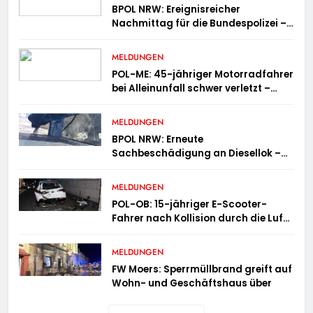
BPOL NRW: Ereignisreicher
Nachmittag für die Bundespolizei –
innerhalb weniger Stunden gleich
zwei Haftbefehle vollstreckt
MELDUNGEN
POL-ME: 45-jähriger Motorradfahrer
bei Alleinunfall schwer verletzt –
2606078
MELDUNGEN
BPOL NRW: Erneute
Sachbeschädigung an Diesellok –
Bundespolizei sucht Zeugen
MELDUNGEN
POL-OB: 15-jähriger E-Scooter-
Fahrer nach Kollision durch die Luft
geschleudert – schwer verletzt
MELDUNGEN
FW Moers: Sperrmüllbrand greift auf
Wohn- und Geschäftshaus über