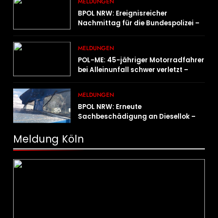
MELDUNGEN
BPOL NRW: Ereignisreicher
Nachmittag für die Bundespolizei –
innerhalb weniger Stunden gleich
zwei Haftbefehle vollstreckt
MELDUNGEN
POL-ME: 45-jähriger Motorradfahrer
bei Alleinunfall schwer verletzt –
2606078
MELDUNGEN
BPOL NRW: Erneute
Sachbeschädigung an Diesellok –
Bundespolizei sucht Zeugen
Meldung Köln