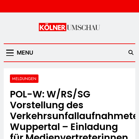
Skip
to
content
Kölner Umschau
MENU
MELDUNGEN
POL-W: W/RS/SG
Vorstellung des
Verkehrsunfallaufnahmet
Wuppertal – Einladung
für Medienvertreterinnen