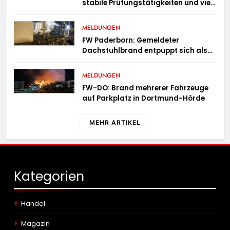
stabile Prüfungstätigkeiten und viel
Arbeit mit E-Zigaretten /
Hauptzollamt Münster zieht für 2025
MELDUNGEN
Bilanz
FW Paderborn: Gemeldeter
Dachstuhlbrand entpuppt sich als
Mülltonnenbrand am Reismann-
Gymnasium
MELDUNGEN
FW-DO: Brand mehrerer Fahrzeuge
auf Parkplatz in Dortmund-Hörde
MEHR ARTIKEL
Kategorien
Handel
Magazin