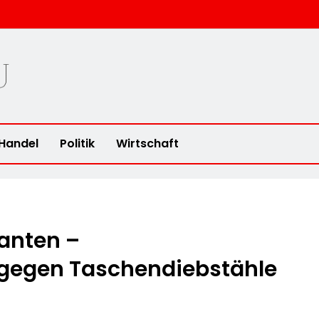
u
Handel
Politik
Wirtschaft
anten –
gegen Taschendiebstähle