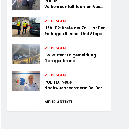
POL-ME:
Verkehrsunfallfluchten Aus
Dem Kreisgebiet – 2606080
MELDUNGEN
HZA-KR: Krefelder Zoll Hat Den
Richtigen Riecher Und Stoppt
Mutmaßlich Gefälschte
Parfüms
MELDUNGEN
FW Witten: Folgemeldung
Garagenbrand
MELDUNGEN
POL-HX: Neue
Nachwuchsberaterin Bei Der
Polizei Höxter
MEHR ARTIKEL