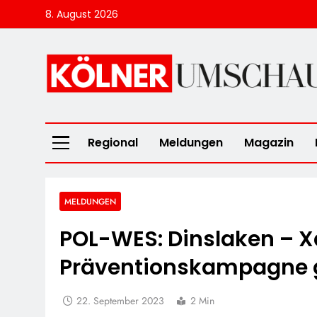
Skip
8. August 2026
to
content
Kölner Umscha
Regional
Meldungen
Magazin
MELDUNGEN
POL-WES: Dinslaken – X
Präventionskampagne 
22. September 2023
2 Min