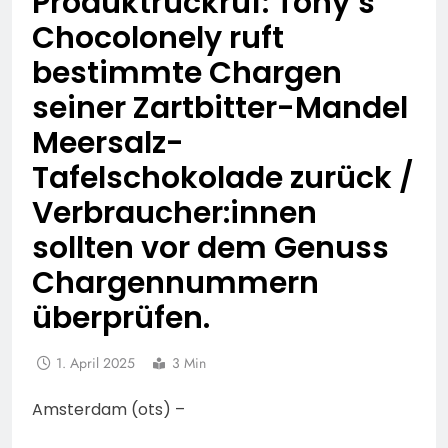
Produktrückruf: Tony’s
Chocolonely ruft
bestimmte Chargen
seiner Zartbitter-Mandel
Meersalz-
Tafelschokolade zurück /
Verbraucher:innen
sollten vor dem Genuss
Chargennummern
überprüfen.
1. April 2025
3 Min
Amsterdam (ots) –