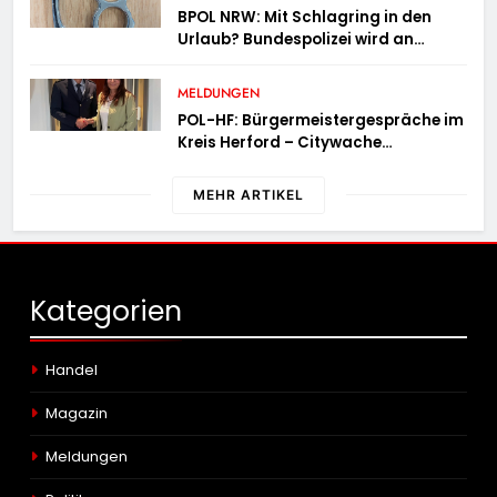
BPOL NRW: Mit Schlagring in den
Urlaub? Bundespolizei wird an
Sicherheitskontrolle fündig
MELDUNGEN
POL-HF: Bürgermeistergespräche im
Kreis Herford – Citywache
erfoglreiches Beispiel der
Zusammenarbeit in Herford
MEHR ARTIKEL
Kategorien
Handel
Magazin
Meldungen