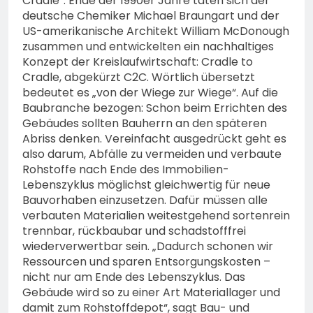
Cradle“. Ende der 1990er Jahre taten sich der
deutsche Chemiker Michael Braungart und der
US-amerikanische Architekt William McDonough
zusammen und entwickelten ein nachhaltiges
Konzept der Kreislaufwirtschaft: Cradle to
Cradle, abgekürzt C2C. Wörtlich übersetzt
bedeutet es „von der Wiege zur Wiege“. Auf die
Baubranche bezogen: Schon beim Errichten des
Gebäudes sollten Bauherrn an den späteren
Abriss denken. Vereinfacht ausgedrückt geht es
also darum, Abfälle zu vermeiden und verbaute
Rohstoffe nach Ende des Immobilien-
Lebenszyklus möglichst gleichwertig für neue
Bauvorhaben einzusetzen. Dafür müssen alle
verbauten Materialien weitestgehend sortenrein
trennbar, rückbaubar und schadstofffrei
wiederverwertbar sein. „Dadurch schonen wir
Ressourcen und sparen Entsorgungskosten –
nicht nur am Ende des Lebenszyklus. Das
Gebäude wird so zu einer Art Materiallager und
damit zum Rohstoffdepot“, sagt Bau- und