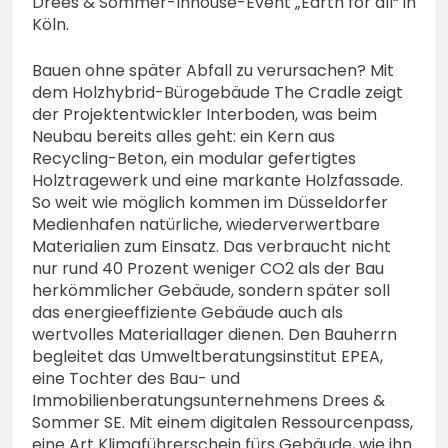
Drees & Sommer-Inhouse-Event „Earth for all“ in
Köln.
Bauen ohne später Abfall zu verursachen? Mit
dem Holzhybrid-Bürogebäude The Cradle zeigt
der Projektentwickler Interboden, was beim
Neubau bereits alles geht: ein Kern aus
Recycling-Beton, ein modular gefertigtes
Holztragewerk und eine markante Holzfassade.
So weit wie möglich kommen im Düsseldorfer
Medienhafen natürliche, wiederverwertbare
Materialien zum Einsatz. Das verbraucht nicht
nur rund 40 Prozent weniger CO2 als der Bau
herkömmlicher Gebäude, sondern später soll
das energieeffiziente Gebäude auch als
wertvolles Materiallager dienen. Den Bauherrn
begleitet das Umweltberatungsinstitut EPEA,
eine Tochter des Bau- und
Immobilienberatungsunternehmens Drees &
Sommer SE. Mit einem digitalen Ressourcenpass,
eine Art Klimaführerschein fürs Gebäude, wie ihn