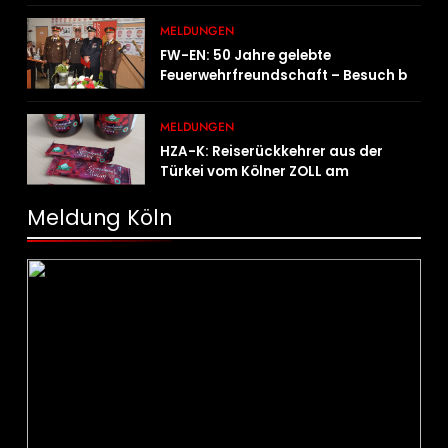
MELDUNGEN
FW-EN: 50 Jahre gelebte
Feuerwehrfreundschaft – Besuch bei
der Feuerwehr Wampersdorf in
Österreich
MELDUNGEN
HZA-K: Reiserückkehrer aus der
Türkei vom Kölner ZOLL am
Flughafen mit fast acht Kilogramm
Potenzhonig erwischt / Gefährlicher
Meldung Köln
Trend hält an