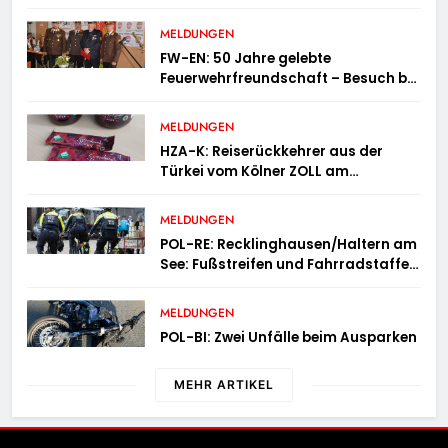
MELDUNGEN
FW-EN: 50 Jahre gelebte
Feuerwehrfreundschaft – Besuch bei
der Feuerwehr Wampersdorf in
Österreich
MELDUNGEN
HZA-K: Reiserückkehrer aus der
Türkei vom Kölner ZOLL am
Flughafen mit fast acht Kilogramm
Potenzhonig erwischt / Gefährlicher
MELDUNGEN
Trend hält an
POL-RE: Recklinghausen/Haltern am
See: Fußstreifen und Fahrradstaffel
zeigen Präsenz
MELDUNGEN
POL-BI: Zwei Unfälle beim Ausparken
MEHR ARTIKEL