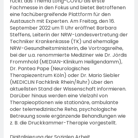
rückt das Thema Long-COVID als erste
Fachmesse in den Fokus und bietet Betroffenen
eine fachübergreifende Plattform für den
Austausch mit Experten. Am Freitag, den 16.
September 2022 um 11 Uhr eröffnet Barbara
Steffens, Leiterin der NRW-Landesvertretung der
Techniker Krankenkasse (TK) und ehemalige
NRW-Gesundheitsministerin, die Vortragsreihe,
bei der u.a. renommierte Mediziner wie Dr. Jördis
Frommhold (MEDIAN-Klinikum Heiligendamm),
Dr. Pantea Pape (Neurologisches
Therapiezentrum Köln) oder Dr. Mario Siebler
(MEDICLIN Fachklinik Rhein/Ruhr) über den
aktuellsten Stand der Wissenschaft informieren.
Darüber hinaus werden eine Vielzahl von
Therapieoptionen wie stationäre, ambulante
oder telemedizinische Reha, psychologische
Betreuung sowie ergänzende Behandlungen wie
z. B. die Druckkammer-Therapie vorgestellt.
Digitalisierung der Sozialen Arbeit