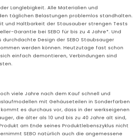
r Langlebigkeit. Alle Materialien und
den täglichen Belastungen problemlos standhalten.
t und Haltbarkeit der Stausauber strengen Tests
eller-Garantie bei SEBO für bis zu 4 Jahre*. Und
as durchdachte Design der SEBO Staubsauger
genommen werden können. Heutzutage fast schon
 sich einfach demontieren, Verbindungen sind
sten.
 noch viele Jahre nach dem Kauf schnell und
Auslaufmodellen mit Gehäuseteilen in Sonderfarben
 kommt es durchaus vor, dass in der werkseigenen
r, die älter als 10 und bis zu 40 Jahre alt sind,
 Produkt am Ende seines Produktlebenszyklus nicht
übernimmt SEBO natürlich auch die angemessene