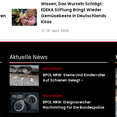
Wissen, Das Wurzeln Schlägt:
EDEKA Stiftung Bringt Wieder
ven
Gemüsebeete In Deutschlands
Kitas
13. April 2026
Aktuelle
News
MELDUNGEN
BPOL NRW: Steine Und Kinderroller
Auf Schienen Gelegt –
Bundespolizei Ermittelt Und Warnt
MELDUNGEN
BPOL NRW: Ereignisreicher
Nachmittag Für Die Bundespolizei
– Innerhalb Weniger Stunden