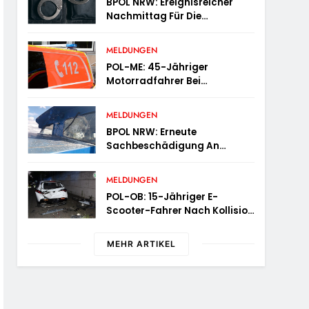
BPOL NRW: Ereignisreicher
Nachmittag Für Die
Bundespolizei – Innerhalb
Weniger Stunden Gleich Zwei
MELDUNGEN
Haftbefehle Vollstreckt
POL-ME: 45-Jähriger
Motorradfahrer Bei
Alleinunfall Schwer Verletzt –
2606078
MELDUNGEN
BPOL NRW: Erneute
Sachbeschädigung An
Diesellok – Bundespolizei
Sucht Zeugen
MELDUNGEN
POL-OB: 15-Jähriger E-
Scooter-Fahrer Nach Kollision
Durch Die Luft Geschleudert –
Schwer Verletzt
MEHR ARTIKEL