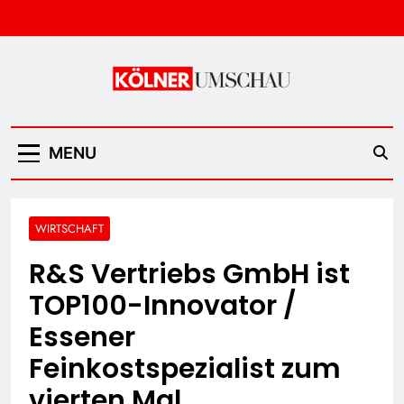
Skip
to
content
Kölner Umschau
MENU
WIRTSCHAFT
R&S Vertriebs GmbH ist
TOP100-Innovator /
Essener
Feinkostspezialist zum
vierten Mal