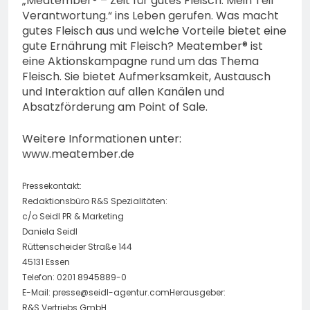
„Meatember® – Zeit für gutes Fleisch. Mein Teil
Verantwortung.“ ins Leben gerufen. Was macht
gutes Fleisch aus und welche Vorteile bietet eine
gute Ernährung mit Fleisch? Meatember® ist
eine Aktionskampagne rund um das Thema
Fleisch. Sie bietet Aufmerksamkeit, Austausch
und Interaktion auf allen Kanälen und
Absatzförderung am Point of Sale.
Weitere Informationen unter:
www.meatember.de
Pressekontakt:
Redaktionsbüro R&S Spezialitäten:
c/o Seidl PR & Marketing
Daniela Seidl
Rüttenscheider Straße 144
45131 Essen
Telefon: 0201 8945889-0
E-Mail:
presse@seidl-agentur.comHerausgeber
:
R&S Vertriebs GmbH