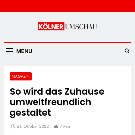
Skip
to
content
Kölner Umschau
MENU
MAGAZIN
So wird das Zuhause
umweltfreundlich
gestaltet
21. Oktober 2022
7 Min