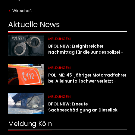
Wirtschaft
Aktuelle
News
MELDUNGEN
BPOL NRW: Ereignisreicher
Nachmittag für die Bundespolizei –
innerhalb weniger Stunden gleich
zwei Haftbefehle vollstreckt
MELDUNGEN
POL-ME: 45-jähriger Motorradfahrer
bei Alleinunfall schwer verletzt –
2606078
MELDUNGEN
BPOL NRW: Erneute
Sachbeschädigung an Diesellok –
Bundespolizei sucht Zeugen
Meldung Köln